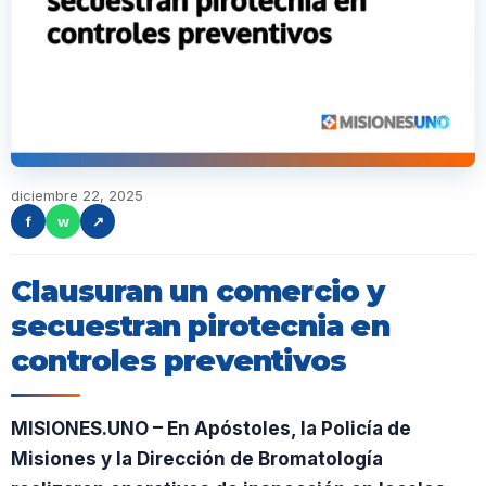
diciembre 22, 2025
f
w
↗
Clausuran un comercio y
secuestran pirotecnia en
controles preventivos
MISIONES.UNO – En Apóstoles, la Policía de
Misiones y la Dirección de Bromatología