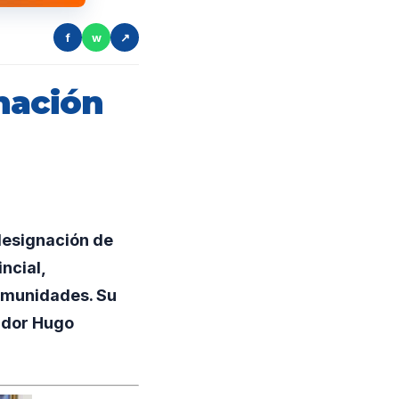
f
w
↗
nación
designación de
ncial,
comunidades. Su
nador Hugo