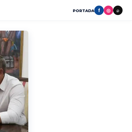
f
◎
⌕
PORTADA