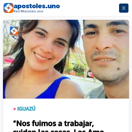
apostoles.uno
☰
Red Misiones.uno