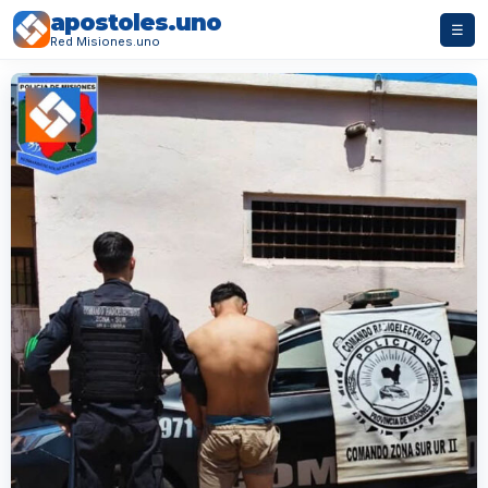
apostoles.uno
☰
Red Misiones.uno