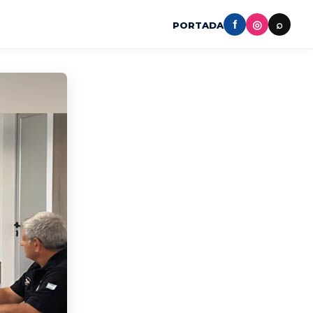
f
◎
⌕
PORTADA