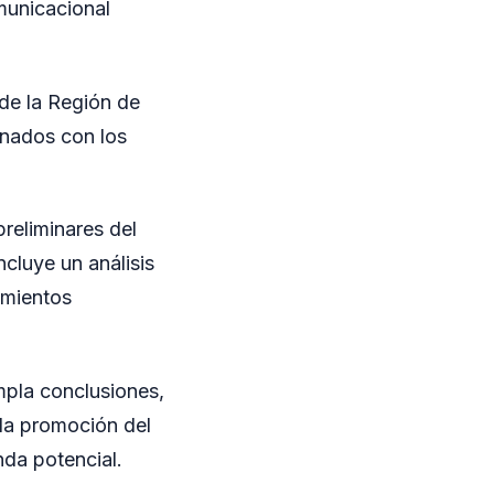
municacional
 de la Región de
onados con los
preliminares del
ncluye un análisis
amientos
mpla conclusiones,
 la promoción del
nda potencial.