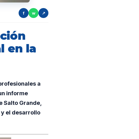
f
w
↗
ación
l en la
profesionales a
un informe
e Salto Grande,
y el desarrollo