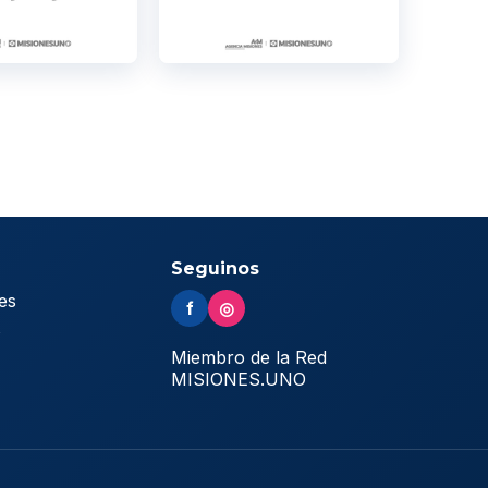
Seguinos
es
f
◎
s
Miembro de la Red
MISIONES.UNO