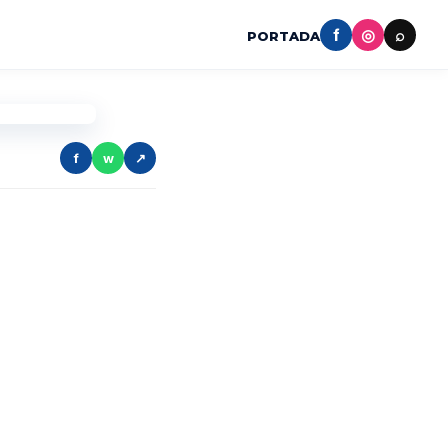
f
◎
⌕
PORTADA
f
w
↗