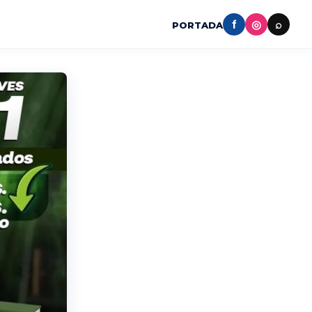
f
◎
⌕
PORTADA