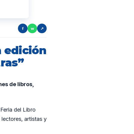
f
w
↗
 edición
tras”
s de libros,
Feria del Libro
lectores, artistas y