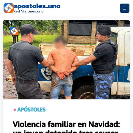
apostoles.uno
☰
Red Misiones.uno