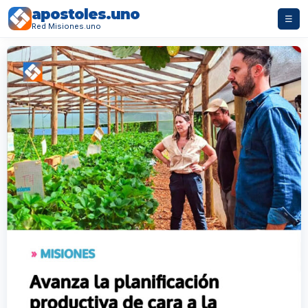
apostoles.uno
☰
Red Misiones.uno