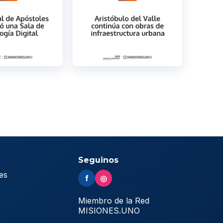
Seguinos
es
f
◎
s
Miembro de la Red
MISIONES.UNO