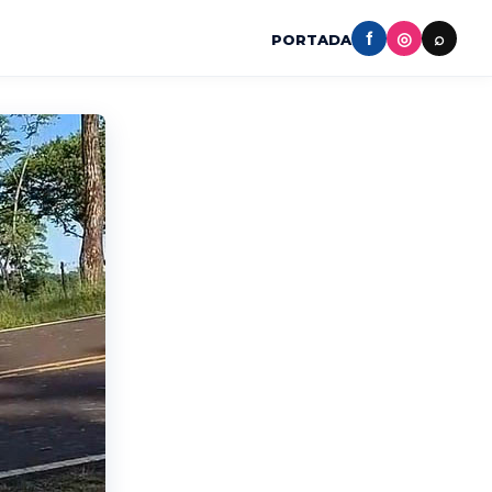
f
◎
⌕
PORTADA