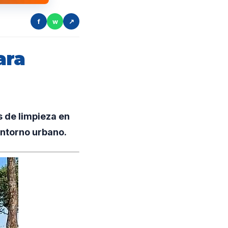
f
w
↗
ara
 de limpieza en
 entorno urbano.