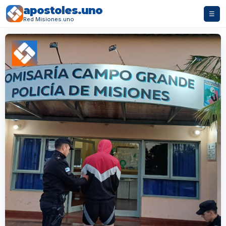
apostoles.uno
☰
Red Misiones.uno