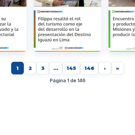
1
2
3
…
145
146
›
»
Página 1 de 146