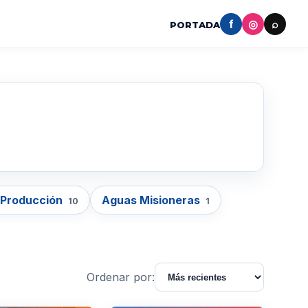
f
◎
⌕
PORTADA
 Producción
Aguas Misioneras
10
1
Ordenar por: