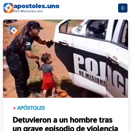
apostoles.uno
☰
Red Misiones.uno