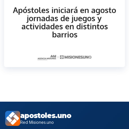
apostoles.uno
Red Misiones.uno