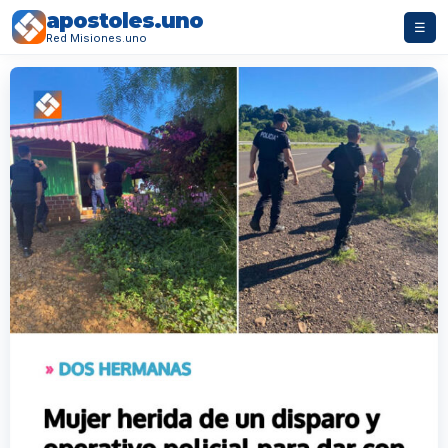
apostoles.uno
☰
Red Misiones.uno