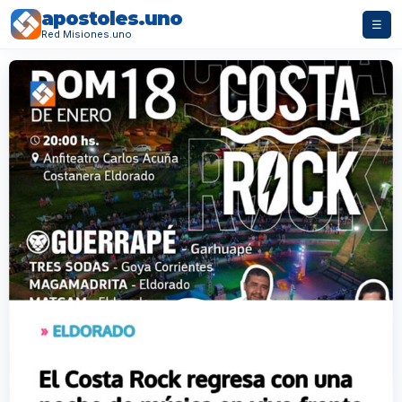
apostoles.uno
☰
Red Misiones.uno