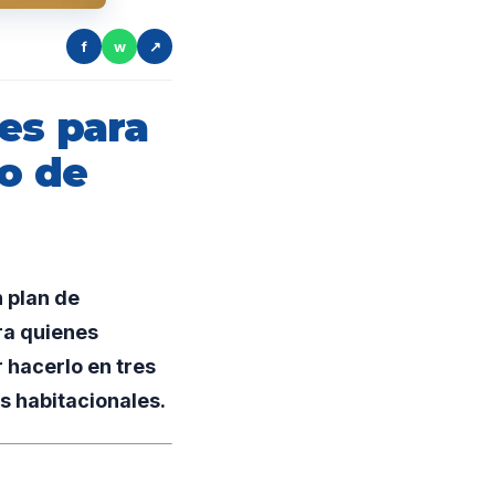
f
w
↗
es para
ro de
 plan de
ra quienes
 hacerlo en tres
es habitacionales.