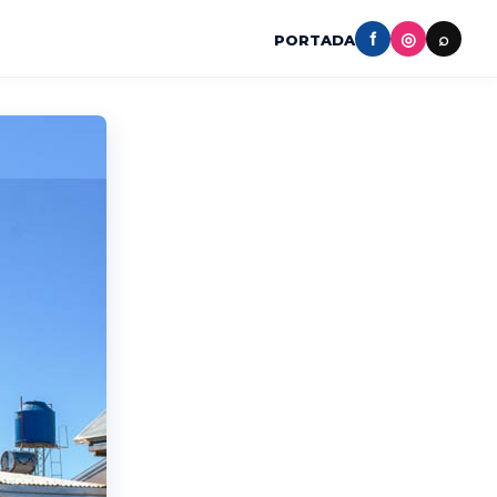
f
◎
⌕
PORTADA