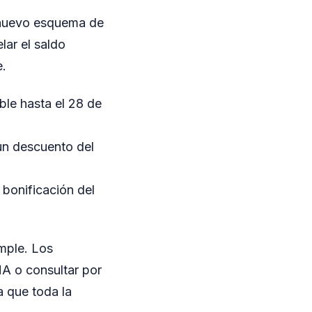
n nuevo esquema de
lar el saldo
e.
ble hasta el 28 de
un descuento del
bonificación del
mple. Los
HA o consultar por
a que toda la