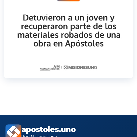
apostoles.uno
Red Misiones.uno