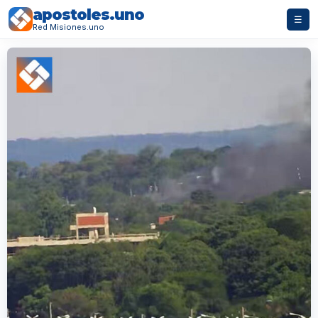
apostoles.uno
☰
Red Misiones.uno