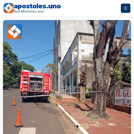
apostoles.uno
☰
Red Misiones.uno