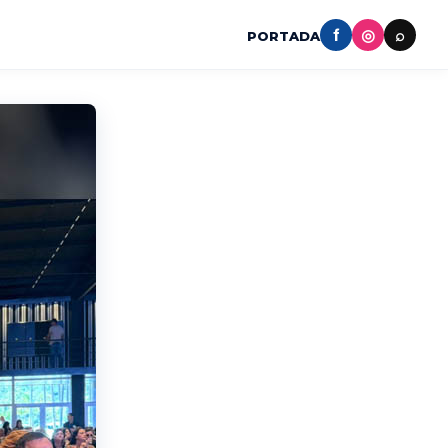
f
◎
⌕
PORTADA