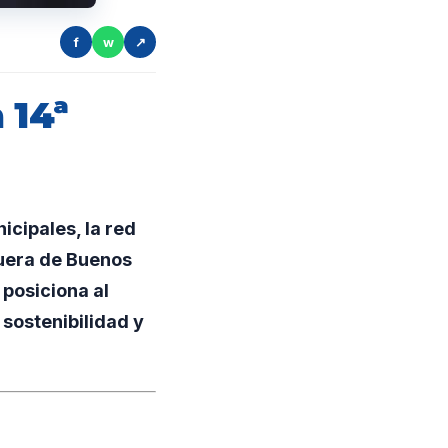
f
w
↗
 14ª
cipales, la red
fuera de Buenos
posiciona al
sostenibilidad y