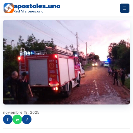
apostoles.uno
☰
Red Misiones.uno
noviembre 18, 2025
f
w
↗