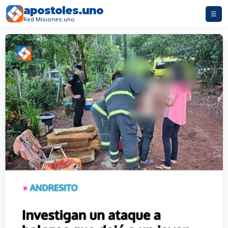
apostoles.uno
☰
Red Misiones.uno