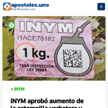
apostoles.uno
☰
Red Misiones.uno