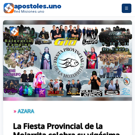
apostoles.uno
☰
Red Misiones.uno