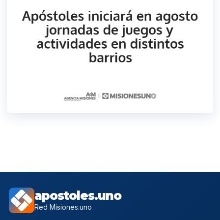
apostoles.uno
Red Misiones.uno