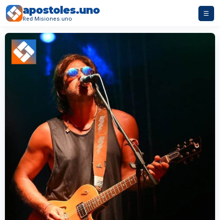
apostoles.uno
☰
Red Misiones.uno