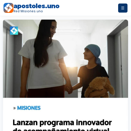
apostoles.uno
☰
Red Misiones.uno