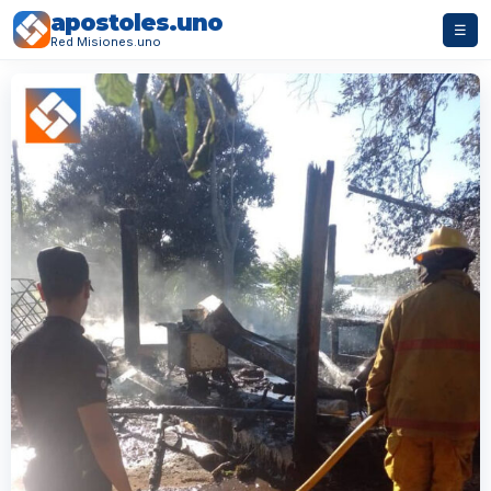
apostoles.uno
☰
Red Misiones.uno