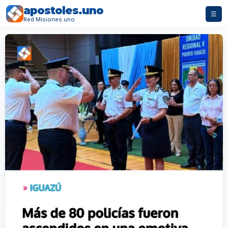
apostoles.uno
☰
Red Misiones.uno