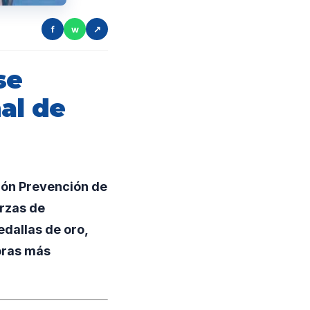
f
w
↗
se
al de
ión Prevención de
erzas de
dallas de oro,
oras más