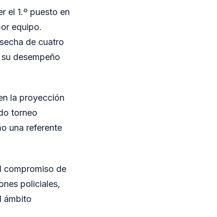
 el 1.º puesto en
por equipo.
osecha de cuatro
or su desempeño
en la proyección
ndo torneo
mo una referente
 el compromiso de
nes policiales,
l ámbito