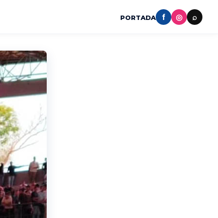
f
◎
⌕
PORTADA