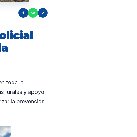
f
w
↗
licial
la
n toda la
as rurales y apoyo
rzar la prevención