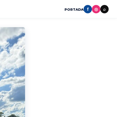
f
◎
⌕
PORTADA