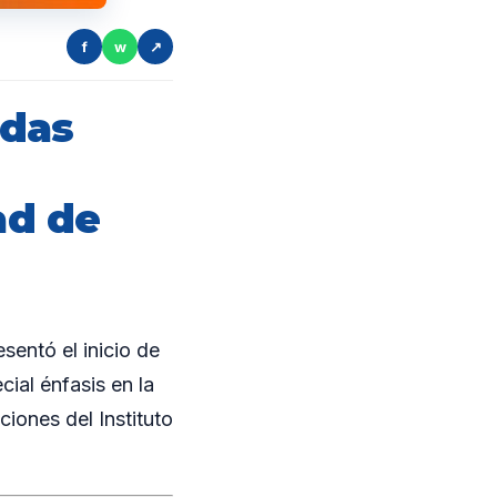
f
w
↗
idas
ad de
sentó el inicio de
ial énfasis en la
iones del Instituto