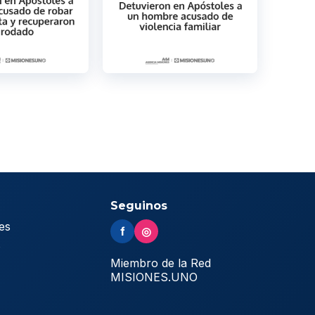
Seguinos
es
f
◎
s
Miembro de la Red
MISIONES.UNO