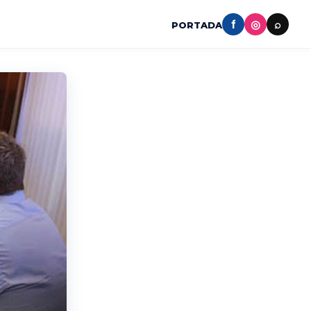
f
◎
⌕
PORTADA