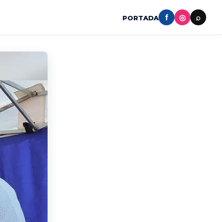
f
◎
⌕
PORTADA