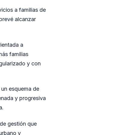
icios a familias de
 prevé alcanzar
rientada a
más familias
gularizado y con
de un esquema de
enada y progresiva
a.
 de gestión que
 urbano y