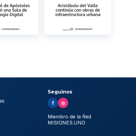
Seguinos
es
f
◎
s
Miembro de la Red
MISIONES.UNO