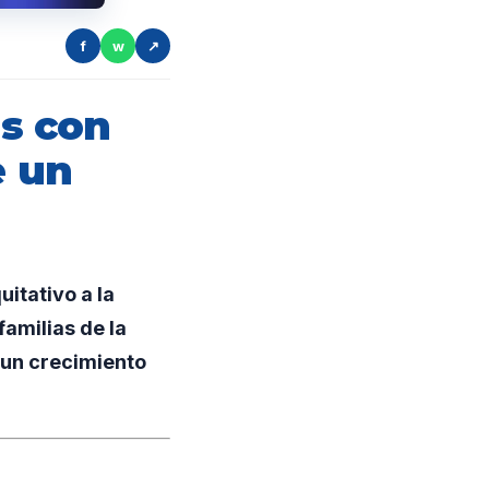
f
w
↗
s con
e un
itativo a la
amilias de la
r un crecimiento