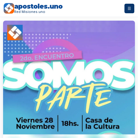
apostoles.uno
☰
Red Misiones.uno