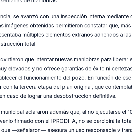
as semanas de maniobras.
ncia, se avanzó con una inspección interna mediante
s imágenes obtenidas permitieron constatar que, más 
esentaba múltiples elementos extraños adheridos a las 
strucción total.
advirtieron que intentar nuevas maniobras para liberar 
muy elevados y no ofrece garantías de éxito ni certezas
tablecer el funcionamiento del pozo. En función de ese
r con la tercera etapa del plan original, que contempl
en caso de lograr una desobstrucción definitiva.
 municipal aclararon además que, al no ejecutarse el 1
nvenio firmado con el IPRODHA, no se percibirá la tota
 que —señalaron— asegura un uso responsable y trans