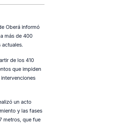
 de Oberá informó
l a más de 400
 actuales.
rtir de los 410
entos que impiden
s intervenciones
alizó un acto
miento y las fases
7 metros, que fue