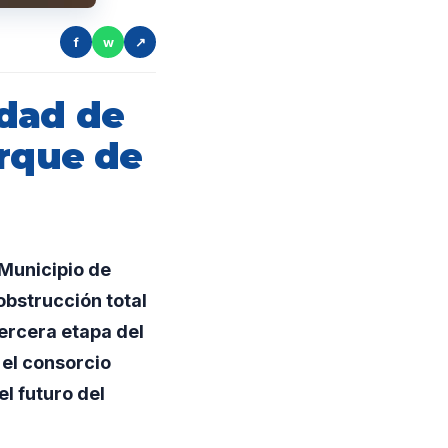
f
w
↗
idad de
arque de
Municipio de
obstrucción total
ercera etapa del
 el consorcio
l futuro del