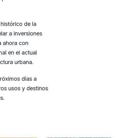
istórico de la
lar a inversiones
a ahora con
mal en el actual
uctura urbana.
próximos días a
evos usos y destinos
s.