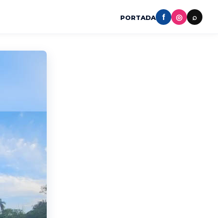
f
◎
⌕
PORTADA