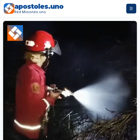
apostoles.uno
☰
Red Misiones.uno