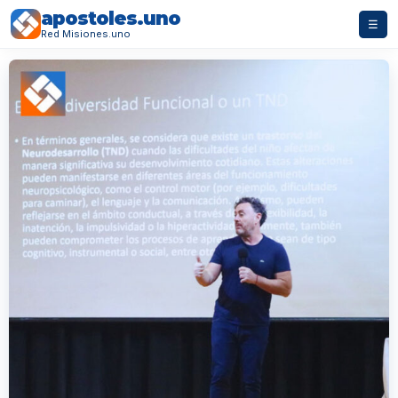
apostoles.uno
☰
Red Misiones.uno