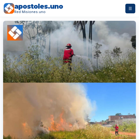
apostoles.uno
☰
Red Misiones.uno