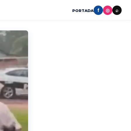
f
◎
⌕
PORTADA