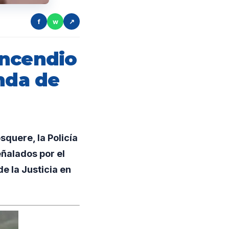
f
w
↗
incendio
nda de
squere, la Policía
ñalados por el
 la Justicia en