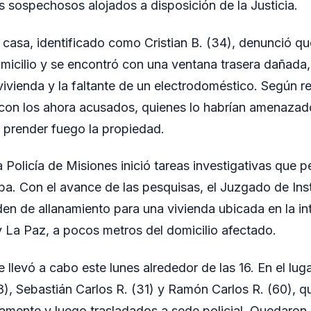
s sospechosos alojados a disposición de la Justicia.
a casa, identificado como Cristian B. (34), denunció qu
micilio y se encontró con una ventana trasera dañada,
a vivienda y la faltante de un electrodoméstico. Según r
 con los ahora acusados, quienes lo habrían amenazad
 prender fuego la propiedad.
 Policía de Misiones inició tareas investigativas que pe
a. Con el avance de las pesquisas, el Juzgado de Ins
den de allanamiento para una vivienda ubicada en la in
y La Paz, a pocos metros del domicilio afectado.
 llevó a cabo este lunes alrededor de las 16. En el lug
), Sebastián Carlos R. (31) y Ramón Carlos R. (60), q
ente y luego trasladados a sede policial. Quedaron a