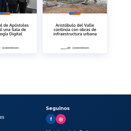
Seguinos
es
f
◎
s