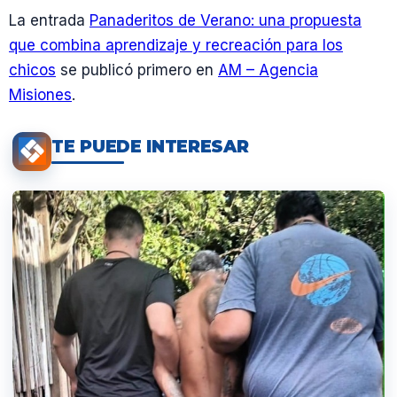
La entrada
Panaderitos de Verano: una propuesta
que combina aprendizaje y recreación para los
chicos
se publicó primero en
AM – Agencia
Misiones
.
TE PUEDE INTERESAR