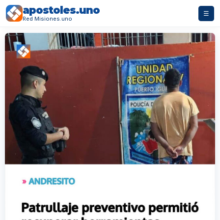
apostoles.uno
☰
Red Misiones.uno