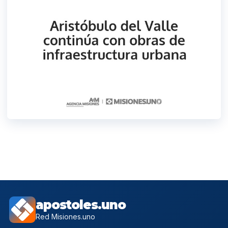
apostoles.uno
Red Misiones.uno