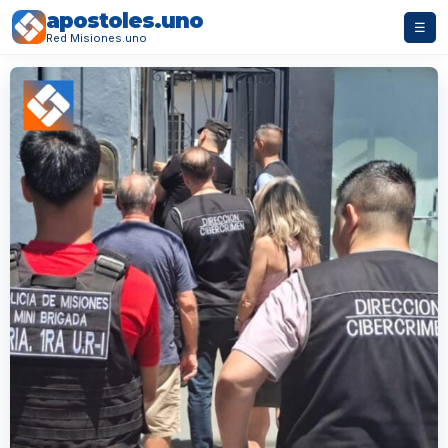
apostoles.uno
☰
Red Misiones.uno