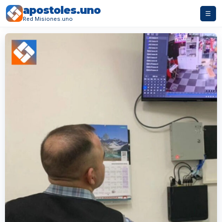
apostoles.uno
☰
Red Misiones.uno