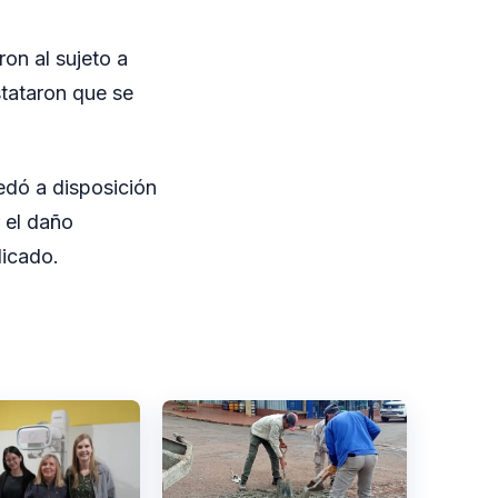
ron al sujeto a
stataron que se
edó a disposición
r el daño
licado.