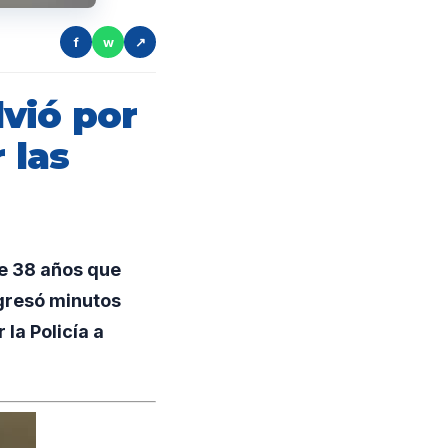
f
w
↗
vió por
 las
e 38 años que
egresó minutos
 la Policía a