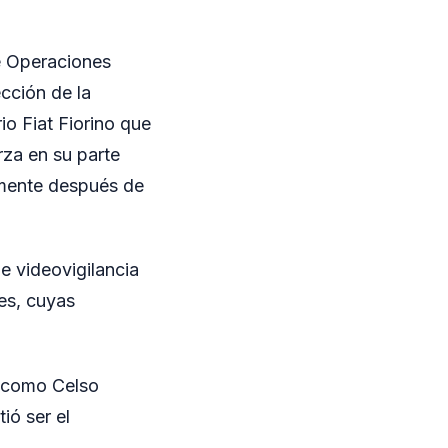
de Operaciones
ección de la
io Fiat Fiorino que
za en su parte
amente después de
de videovigilancia
es, cuyas
o como Celso
ió ser el