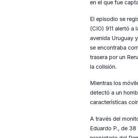
en el que fue capt
El episodio se reg
(CIO) 911 alertó a 
avenida Uruguay y l
se encontraba cor
trasera por un Re
la colisión.
Mientras los móvile
detectó a un homb
características coi
A través del monit
Eduardo P., de 38 a
propietario del Ren