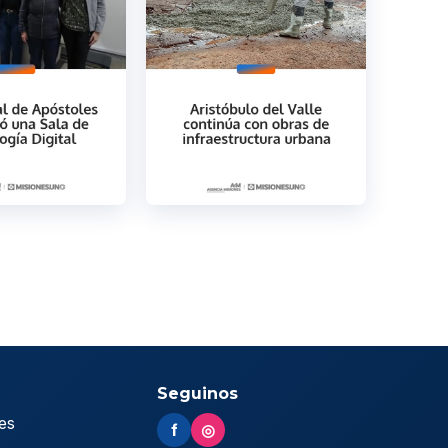
Seguinos
es
f
◎