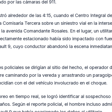
ado por las cámaras del 911.
istró alrededor de las 4:15, cuando el Centro Integral 
la Comisaría Tercera sobre un siniestro vial en la inters
a avenida Comandante Rosales. En el lugar, un utilitar
rectamente estacionado había sido impactado con fuer
nault 9, cuyo conductor abandonó la escena inmediat
s policiales se dirigían al sitio del hecho, el operador 
re caminando por la vereda y arrastrando un paragolp
ncidían con el del vehículo involucrado en el choque.
oreo en tiempo real, se logró identificar al sospechos
ños. Según el reporte policial, el hombre incluso admit
ault 9 que había ocasionado los daños al utilitario.