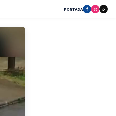
f
◎
⌕
PORTADA