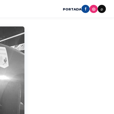
f
◎
⌕
PORTADA