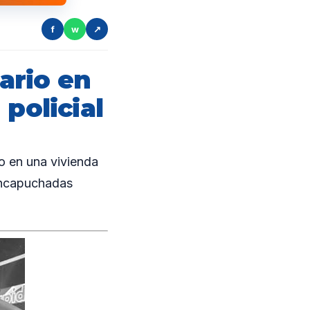
f
w
↗
ario en
policial
o en una vivienda
 encapuchadas