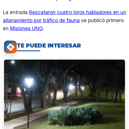
La entrada
Rescataron cuatro loros habladores en un
allanamiento por tráfico de fauna
se publicó primero
en
Misiones UNO
.
TE PUEDE INTERESAR