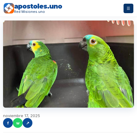
apostoles.uno
☰
Red Misiones.uno
noviembre 17, 2025
f
w
↗