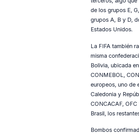
terceros, algo que
de los grupos E, G,
grupos A, B y D, 
Estados Unidos.
La FIFA también ra
misma confederaci
Bolivia, ubicada e
CONMEBOL, CONCAC
europeos, uno de e
Caledonia y Repúb
CONCACAF, OFC y C
Brasil, los restant
Bombos confirma