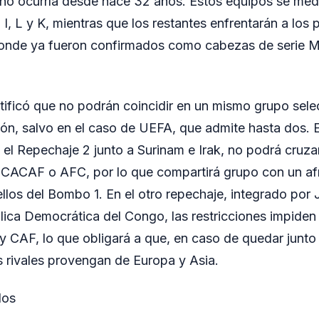
 no ocurría desde hace 32 años. Estos equipos se medi
 I, L y K, mientras que los restantes enfrentarán a los 
donde ya fueron confirmados como cabezas de serie 
tificó que no podrán coincidir en un mismo grupo sele
ón, salvo en el caso de UEFA, que admite hasta dos. 
n el Repechaje 2 junto a Surinam e Irak, no podrá cruz
AF o AFC, por lo que compartirá grupo con un afr
llos del Bombo 1. En el otro repechaje, integrado por
lica Democrática del Congo, las restricciones impide
AF, lo que obligará a que, en caso de quedar junto 
es rivales provengan de Europa y Asia.
dos