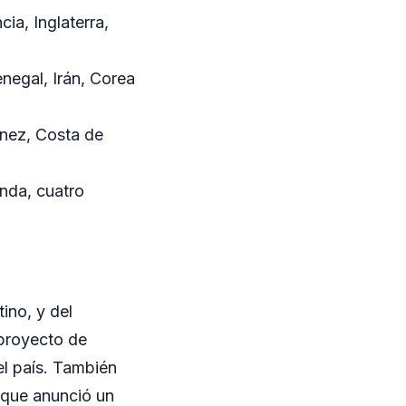
ia, Inglaterra,
negal, Irán, Corea
únez, Costa de
nda, cuatro
ino, y del
 proyecto de
el país. También
, que anunció un