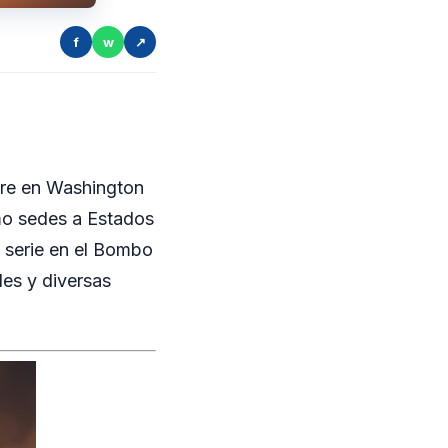
f
w
↗
bre en Washington
mo sedes a Estados
 serie en el Bombo
les y diversas