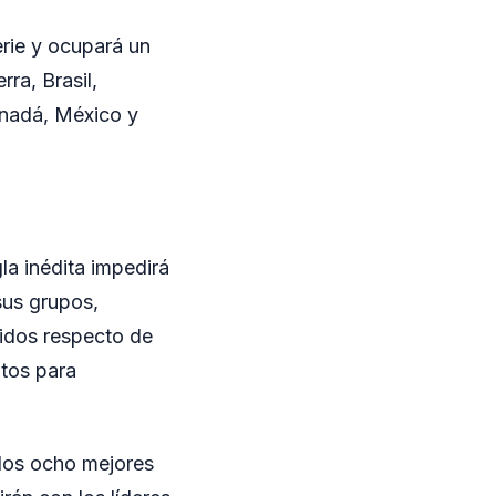
rie y ocupará un
ra, Brasil,
anadá, México y
la inédita impedirá
sus grupos,
nidos respecto de
ntos para
 los ocho mejores