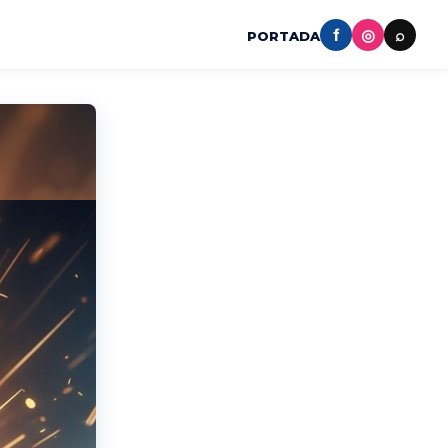
f
◎
⌕
PORTADA