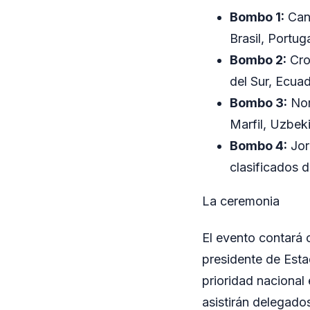
Bombo 1:
Cana
Brasil, Portug
Bombo 2:
Cro
del Sur, Ecuad
Bombo 3:
Nor
Marfil, Uzbeki
Bombo 4:
Jor
clasificados d
La ceremonia
El evento contará c
presidente de Esta
prioridad nacional
asistirán delegado