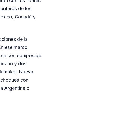
rán con los líderes
punteros de los
México, Canadá y
cciones de la
En ese marco,
arse con equipos de
icano y dos
 Jamaica, Nueva
n choques con
a Argentina o