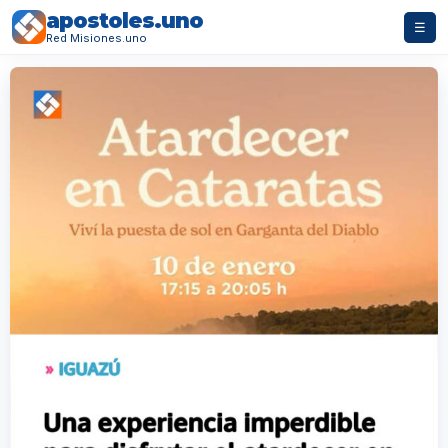
apostoles.uno
☰
Red Misiones.uno