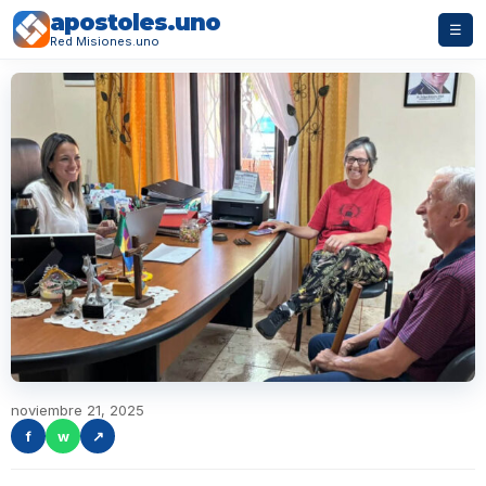
apostoles.uno
☰
Red Misiones.uno
noviembre 21, 2025
f
w
↗