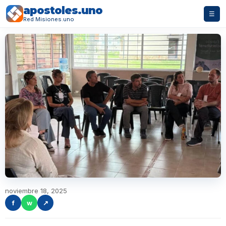
apostoles.uno
☰
Red Misiones.uno
noviembre 18, 2025
f
w
↗